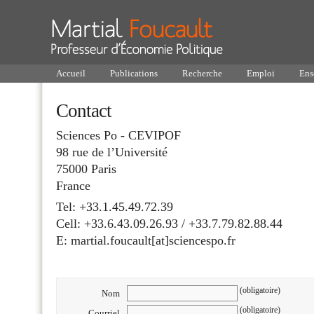
Accueil
Publications
Recherche
Emploi
Ens
Contact
Sciences Po - CEVIPOF
98 rue de l’Université
75000 Paris
France
Tel: +33.1.45.49.72.39
Cell: +33.6.43.09.26.93 / +33.7.79.82.88.44
E: martial.foucault[at]sciencespo.fr
(obligatoire)
Nom
(obligatoire)
Courriel